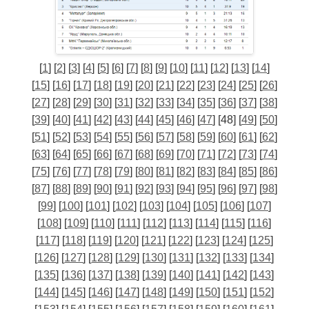
[
1
] [
2
] [
3
] [
4
] [
5
] [
6
] [
7
] [
8
] [
9
] [
10
] [
11
] [
12
] [
13
] [
14
]
[
15
] [
16
] [
17
] [
18
] [
19
] [
20
] [
21
] [
22
] [
23
] [
24
] [
25
] [
26
]
[
27
] [
28
] [
29
] [
30
] [
31
] [
32
] [
33
] [
34
] [
35
] [
36
] [
37
] [
38
]
[
39
] [
40
] [
41
] [
42
] [
43
] [
44
] [
45
] [
46
] [
47
] [48] [
49
] [
50
]
[
51
] [
52
] [
53
] [
54
] [
55
] [
56
] [
57
] [
58
] [
59
] [
60
] [
61
] [
62
]
[
63
] [
64
] [
65
] [
66
] [
67
] [
68
] [
69
] [
70
] [
71
] [
72
] [
73
] [
74
]
[
75
] [
76
] [
77
] [
78
] [
79
] [
80
] [
81
] [
82
] [
83
] [
84
] [
85
] [
86
]
[
87
] [
88
] [
89
] [
90
] [
91
] [
92
] [
93
] [
94
] [
95
] [
96
] [
97
] [
98
]
[
99
] [
100
] [
101
] [
102
] [
103
] [
104
] [
105
] [
106
] [
107
]
[
108
] [
109
] [
110
] [
111
] [
112
] [
113
] [
114
] [
115
] [
116
]
[
117
] [
118
] [
119
] [
120
] [
121
] [
122
] [
123
] [
124
] [
125
]
[
126
] [
127
] [
128
] [
129
] [
130
] [
131
] [
132
] [
133
] [
134
]
[
135
] [
136
] [
137
] [
138
] [
139
] [
140
] [
141
] [
142
] [
143
]
[
144
] [
145
] [
146
] [
147
] [
148
] [
149
] [
150
] [
151
] [
152
]